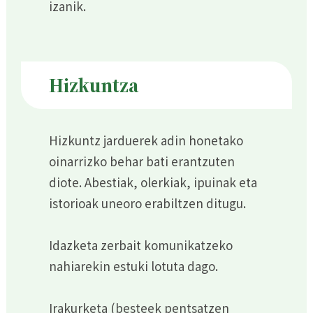
izanik.
Hizkuntza
Hizkuntz jarduerek adin honetako
oinarrizko behar bati erantzuten
diote. Abestiak, olerkiak, ipuinak eta
istorioak uneoro erabiltzen ditugu.
Idazketa zerbait komunikatzeko
nahiarekin estuki lotuta dago.
Irakurketa (besteek pentsatzen