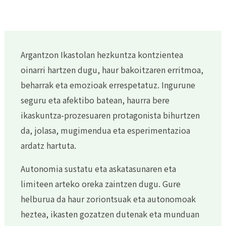
Argantzon Ikastolan hezkuntza kontzientea
oinarri hartzen dugu, haur bakoitzaren erritmoa,
beharrak eta emozioak errespetatuz. Ingurune
seguru eta afektibo batean, haurra bere
ikaskuntza-prozesuaren protagonista bihurtzen
da, jolasa, mugimendua eta esperimentazioa
ardatz hartuta.
Autonomia sustatu eta askatasunaren eta
limiteen arteko oreka zaintzen dugu. Gure
helburua da haur zoriontsuak eta autonomoak
heztea, ikasten gozatzen dutenak eta munduan