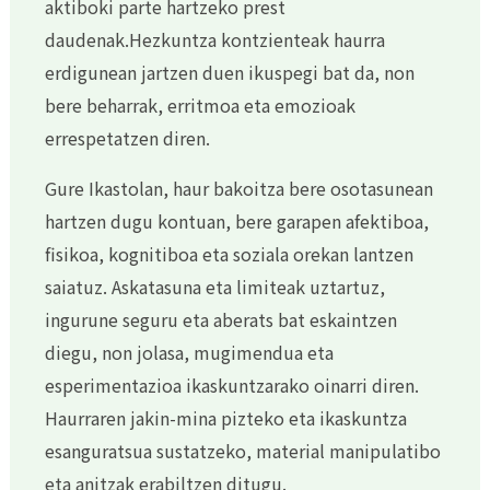
aktiboki parte hartzeko prest
daudenak.Hezkuntza kontzienteak haurra
erdigunean jartzen duen ikuspegi bat da, non
bere beharrak, erritmoa eta emozioak
errespetatzen diren.
Gure Ikastolan, haur bakoitza bere osotasunean
hartzen dugu kontuan, bere garapen afektiboa,
fisikoa, kognitiboa eta soziala orekan lantzen
saiatuz. Askatasuna eta limiteak uztartuz,
ingurune seguru eta aberats bat eskaintzen
diegu, non jolasa, mugimendua eta
esperimentazioa ikaskuntzarako oinarri diren.
Haurraren jakin-mina pizteko eta ikaskuntza
esanguratsua sustatzeko, material manipulatibo
eta anitzak erabiltzen ditugu.