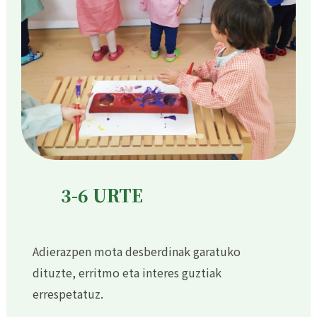
3-6 URTE
Adierazpen mota desberdinak garatuko
dituzte, erritmo eta interes guztiak
errespetatuz.