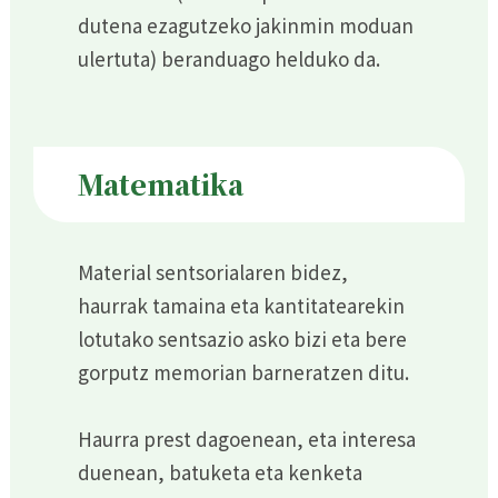
dutena ezagutzeko jakinmin moduan
ulertuta) beranduago helduko da.
Matematika
Material sentsorialaren bidez,
haurrak tamaina eta kantitatearekin
lotutako sentsazio asko bizi eta bere
gorputz memorian barneratzen ditu.
Haurra prest dagoenean, eta interesa
duenean, batuketa eta kenketa