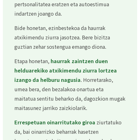
pertsonalitatea eratzen eta autoestimua
indartzen joango da.
Bide honetan, ezinbestekoa da haurrak
atxikimendu ziurra jasotzea. Bere bizitza
guztian zehar sostengua emango diona.
Etapa honetan,
haurrak zaintzen duen
helduarekiko atxikimendu ziurra lortzea
izango da helburu nagusia
. Horretarako,
umea bera, den bezalakoa onartua eta
maitatua sentitu beharko da, dagozkion mugak
maitasunez jarriko zaizkiolarik.
Errespetuan oinarritutako giroa
ziurtatuko
da, bai oinarrizko beharrak hasetzen