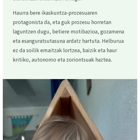
Haurra bere ikaskuntza-prozesuaren
protagonista da, eta guk prozesu horretan
laguntzen dugu, betiere motibazioa, gozamena
eta esanguratsutasuna ardatz hartuta. Helburua
ez da soilik emaitzak lortzea, baizik eta haur
kritiko, autonomo eta zoriontsuak haztea.