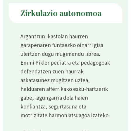
Zirkulazio autonomoa
Argantzun Ikastolan haurren
garapenaren funtsezko oinarri gisa
ulertzen dugu mugimendu librea.
Emmi Pikler pediatra eta pedagogoak
defendatzen zuen haurrak
askatasunez mugitzen uztea,
helduaren alferrikako esku-hartzerik
gabe, lagungarria dela haien
konfiantza, segurtasuna eta
motrizitate harmoniatsuagoa izateko.