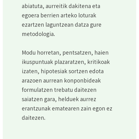
abiatuta, aurreitik dakitena eta
egoera berrien arteko loturak
ezartzen laguntzean datza gure
metodologia.
Modu horretan, pentsatzen, haien
ikuspuntuak plazaratzen, kritikoak
izaten, hipotesiak sortzen edota
arazoen aurrean konponbideak
formulatzen trebatu daitezen
saiatzen gara, helduek aurrez
erantzunak ematearen zain egon ez
daitezen.