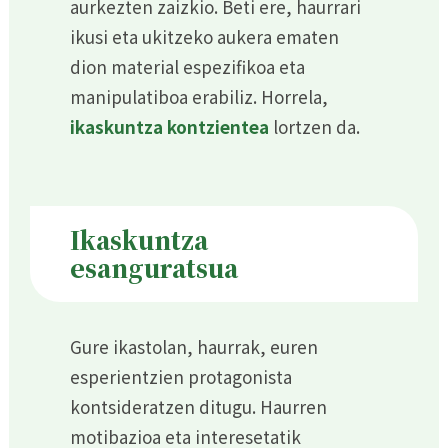
aurkezten zaizkio. Beti ere, haurrari
ikusi eta ukitzeko aukera ematen
dion material espezifikoa eta
manipulatiboa erabiliz. Horrela,
ikaskuntza kontzientea
lortzen da.
Ikaskuntza
esanguratsua
Gure ikastolan, haurrak, euren
esperientzien protagonista
kontsideratzen ditugu. Haurren
motibazioa eta interesetatik