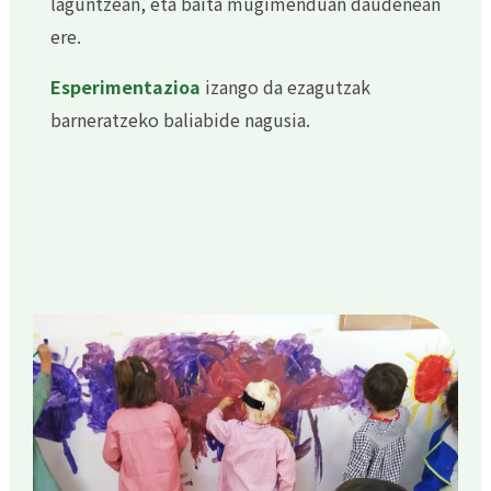
laguntzean, eta baita mugimenduan daudenean
ere.
Esperimentazioa
izango da ezagutzak
barneratzeko baliabide nagusia.
Irudia