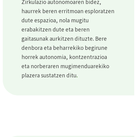
Zirkulazio autonomoaren bidez,
haurrek beren erritmoan esploratzen
dute espazioa, nola mugitu
erabakitzen dute eta beren
gaitasunak aurkitzen dituzte. Bere
denbora eta beharrekiko begirune
horrek autonomia, kontzentrazioa
eta norberaren mugimenduarekiko
plazera sustatzen ditu
.