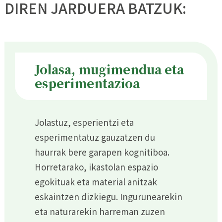
DIREN JARDUERA BATZUK:
Jolasa, mugimendua eta
esperimentazioa
Jolastuz, esperientzi eta
esperimentatuz gauzatzen du
haurrak bere garapen kognitiboa.
Horretarako, ikastolan espazio
egokituak eta material anitzak
eskaintzen dizkiegu. Ingurunearekin
eta naturarekin harreman zuzen