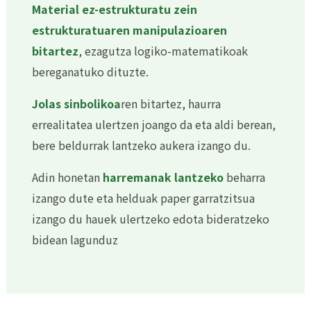
Material ez-estrukturatu zein
estrukturatuaren manipulazioaren
bitartez
, ezagutza logiko-matematikoak
bereganatuko dituzte.
Jolas sinbolikoa
ren bitartez, haurra
errealitatea ulertzen joango da eta aldi berean,
bere beldurrak lantzeko aukera izango du.
Adin honetan
harremanak lantzeko
beharra
izango dute eta helduak paper garratzitsua
izango du hauek ulertzeko edota bideratzeko
bidean lagunduz