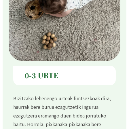
0-3 URTE
Bizitzako lehenengo urteak funtsezkoak dira,
haurrak bere burua ezagutzetik ingurua
ezagutzera eramango duen bidea jorratuko
baitu. Horrela, pixkanaka-pixkanaka bere