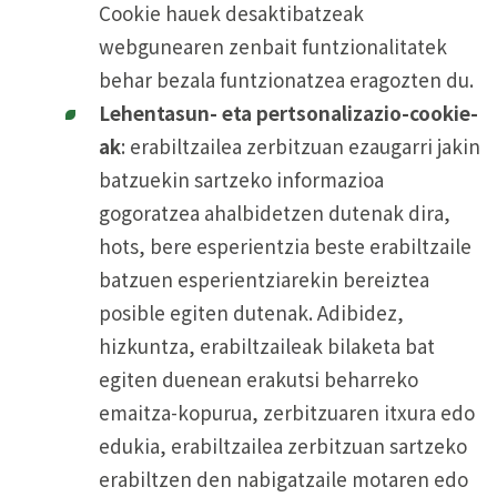
Cookie hauek desaktibatzeak
webgunearen zenbait funtzionalitatek
behar bezala funtzionatzea eragozten du.
Lehentasun- eta pertsonalizazio-cookie-
ak
: erabiltzailea zerbitzuan ezaugarri jakin
batzuekin sartzeko informazioa
gogoratzea ahalbidetzen dutenak dira,
hots, bere esperientzia beste erabiltzaile
batzuen esperientziarekin bereiztea
posible egiten dutenak. Adibidez,
hizkuntza, erabiltzaileak bilaketa bat
egiten duenean erakutsi beharreko
emaitza-kopurua, zerbitzuaren itxura edo
edukia, erabiltzailea zerbitzuan sartzeko
erabiltzen den nabigatzaile motaren edo