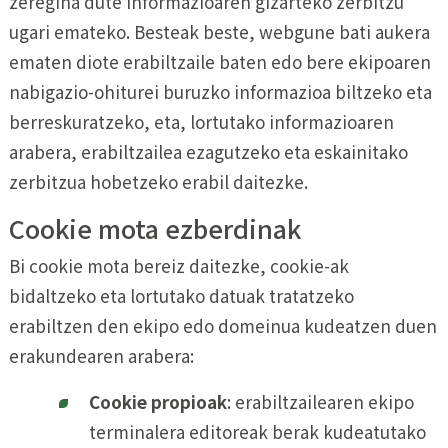
zeregina dute informazioaren gizarteko zerbitzu
ugari emateko. Besteak beste, webgune bati aukera
ematen diote erabiltzaile baten edo bere ekipoaren
nabigazio-ohiturei buruzko informazioa biltzeko eta
berreskuratzeko, eta, lortutako informazioaren
arabera, erabiltzailea ezagutzeko eta eskainitako
zerbitzua hobetzeko erabil daitezke.
Cookie mota ezberdinak
Bi cookie mota bereiz daitezke, cookie-ak
bidaltzeko eta lortutako datuak tratatzeko
erabiltzen den ekipo edo domeinua kudeatzen duen
erakundearen arabera:
Cookie propioak
: erabiltzailearen ekipo
terminalera editoreak berak kudeatutako