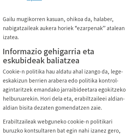
Gailu mugikorren kasuan, ohikoa da, halaber,
nabigatzaileak aukera horiek “ezarpenak” atalean
izatea.
Informazio gehigarria eta
eskubideak baliatzea
Cookie-n politika hau aldatu ahal izango da, lege-
eskakizun berrien arabera edo politika kontrol-
agintaritzek emandako jarraibideetara egokitzeko
helburuarekin. Hori dela eta, erabiltzaileei aldian-
aldian bisita dezaten gomendatzen zaie.
Erabiltzaileak webguneko cookie-n politikari
buruzko kontsultaren bat egin nahi izanez gero,