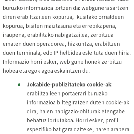
buruzko informazioa lortzen da: webgunera sartzen
diren erabiltzaileen kopurua, ikusitako orrialdeen
kopurua, bisiten maiztasuna eta errepikapena,
iraupena, erabilitako nabigatzailea, zerbitzua
ematen duen operadorea, hizkuntza, erabiltzen
duen terminala, edo IP helbidea esleituta duen hiria.
Informazio horri esker, web gune honek zerbitzu
hobea eta egokiagoa eskaintzen du.
Jokabide-publizitateko cookie-ak
:
erabiltzaileen portaerari buruzko
informazioa biltegiratzen duten cookie-ak
dira, haien nabigazio-ohiturak etengabe
behatuz lortutakoa. Horri esker, profil
espezifiko bat gara daiteke, haren arabera