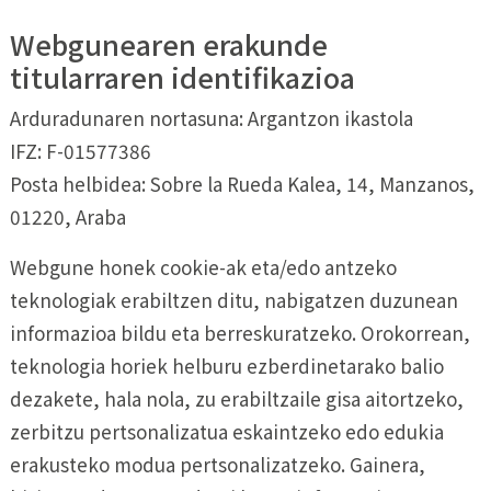
Webgunearen erakunde
titularraren identifikazioa
Arduradunaren nortasuna: Argantzon ikastola
IFZ: F-01577386
Posta helbidea: Sobre la Rueda Kalea, 14, Manzanos,
01220, Araba
Webgune honek cookie-ak eta/edo antzeko
teknologiak erabiltzen ditu, nabigatzen duzunean
informazioa bildu eta berreskuratzeko. Orokorrean,
teknologia horiek helburu ezberdinetarako balio
dezakete, hala nola, zu erabiltzaile gisa aitortzeko,
zerbitzu pertsonalizatua eskaintzeko edo edukia
erakusteko modua pertsonalizatzeko. Gainera,