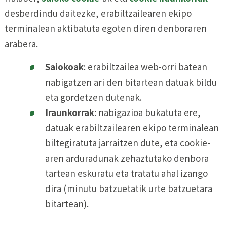
desberdindu daitezke, erabiltzailearen ekipo
terminalean aktibatuta egoten diren denboraren
arabera.
Saiokoak
: erabiltzailea web-orri batean
nabigatzen ari den bitartean datuak bildu
eta gordetzen dutenak.
Iraunkorrak
: nabigazioa bukatuta ere,
datuak erabiltzailearen ekipo terminalean
biltegiratuta jarraitzen dute, eta cookie-
aren arduradunak zehaztutako denbora
tartean eskuratu eta tratatu ahal izango
dira (minutu batzuetatik urte batzuetara
bitartean).