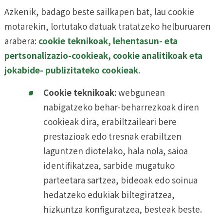
Azkenik, badago beste sailkapen bat, lau cookie
motarekin, lortutako datuak tratatzeko helburuaren
arabera:
cookie teknikoak, lehentasun- eta
pertsonalizazio-cookieak, cookie analitikoak eta
jokabide- publizitateko cookieak
.
Cookie teknikoak
: webgunean
nabigatzeko behar-beharrezkoak diren
cookieak dira, erabiltzaileari bere
prestazioak edo tresnak erabiltzen
laguntzen diotelako, hala nola, saioa
identifikatzea, sarbide mugatuko
parteetara sartzea, bideoak edo soinua
hedatzeko edukiak biltegiratzea,
hizkuntza konfiguratzea, besteak beste.