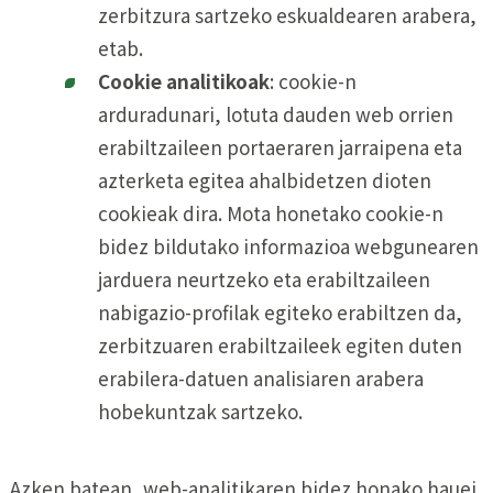
zerbitzura sartzeko eskualdearen arabera,
etab.
Cookie analitikoak
: cookie-n
arduradunari, lotuta dauden web orrien
erabiltzaileen portaeraren jarraipena eta
azterketa egitea ahalbidetzen dioten
cookieak dira. Mota honetako cookie-n
bidez bildutako informazioa webgunearen
jarduera neurtzeko eta erabiltzaileen
nabigazio-profilak egiteko erabiltzen da,
zerbitzuaren erabiltzaileek egiten duten
erabilera-datuen analisiaren arabera
hobekuntzak sartzeko.
Azken batean, web-analitikaren bidez honako hauei