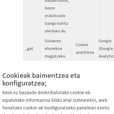
kasuan soilik,
beste
erabiltzaile
izango balitz
ulertuko du.
Eskaeren
Google
Cookie
_gat
ehunekoa
(Google
analitikoa
mugatzeko.
Analytic
Cookieak baimentzea eta
konfiguratzea;
Ados ez bazaude deskribatutako cookie-ek
aipatutako informazioa bildu ahal izatearekin, web
honetako cookie-ak konfiguratzeko panelean ezetsi