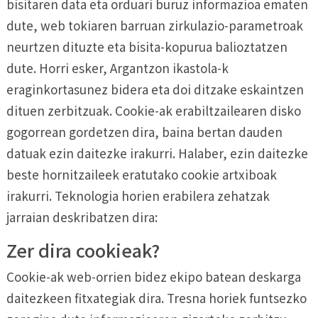
bisitaren data eta orduari buruz informazioa ematen
dute, web tokiaren barruan zirkulazio-parametroak
neurtzen dituzte eta bisita-kopurua balioztatzen
dute. Horri esker, Argantzon ikastola-k
eraginkortasunez bidera eta doi ditzake eskaintzen
dituen zerbitzuak. Cookie-ak erabiltzailearen disko
gogorrean gordetzen dira, baina bertan dauden
datuak ezin daitezke irakurri. Halaber, ezin daitezke
beste hornitzaileek eratutako cookie artxiboak
irakurri. Teknologia horien erabilera zehatzak
jarraian deskribatzen dira:
Zer dira cookieak?
Cookie-ak web-orrien bidez ekipo batean deskarga
daitezkeen fitxategiak dira. Tresna horiek funtsezko