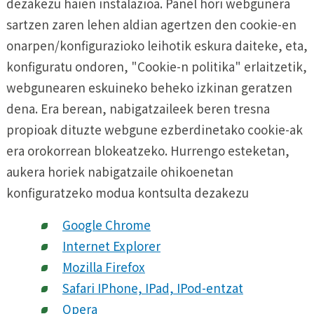
dezakezu haien instalazioa. Panel hori webgunera
sartzen zaren lehen aldian agertzen den cookie-en
onarpen/konfigurazioko leihotik eskura daiteke, eta,
konfiguratu ondoren, "Cookie-n politika" erlaitzetik,
webgunearen eskuineko beheko izkinan geratzen
dena. Era berean, nabigatzaileek beren tresna
propioak dituzte webgune ezberdinetako cookie-ak
era orokorrean blokeatzeko. Hurrengo esteketan,
aukera horiek nabigatzaile ohikoenetan
konfiguratzeko modua kontsulta dezakezu
Google Chrome
Internet Explorer
Mozilla Firefox
Safari IPhone, IPad, IPod-entzat
Opera