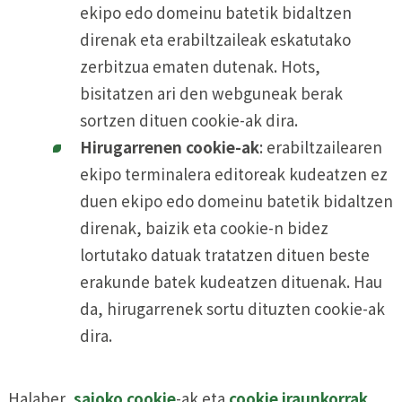
ekipo edo domeinu batetik bidaltzen
direnak eta erabiltzaileak eskatutako
zerbitzua ematen dutenak. Hots,
bisitatzen ari den webguneak berak
sortzen dituen cookie-ak dira.
Hirugarrenen cookie-ak
: erabiltzailearen
ekipo terminalera editoreak kudeatzen ez
duen ekipo edo domeinu batetik bidaltzen
direnak, baizik eta cookie-n bidez
lortutako datuak tratatzen dituen beste
erakunde batek kudeatzen dituenak. Hau
da, hirugarrenek sortu dituzten cookie-ak
dira.
Halaber,
saioko cookie
-ak eta
cookie iraunkorrak