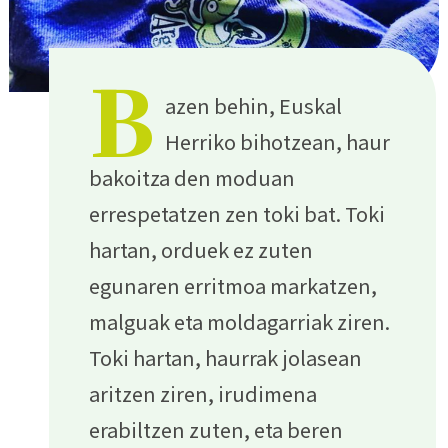
B
azen behin, Euskal
Herriko bihotzean, haur
bakoitza den moduan
errespetatzen zen toki bat. Toki
hartan, orduek ez zuten
egunaren erritmoa markatzen,
malguak eta moldagarriak ziren.
Toki hartan, haurrak jolasean
aritzen ziren, irudimena
erabiltzen zuten, eta beren